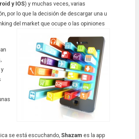
roid y IOS
) y muchas veces, varias
, por lo que la decisión de descargar una u
anking del market que ocupe o las opiniones
zan
,
 y
s
gunas
ica se está escuchando,
Shazam
es la app