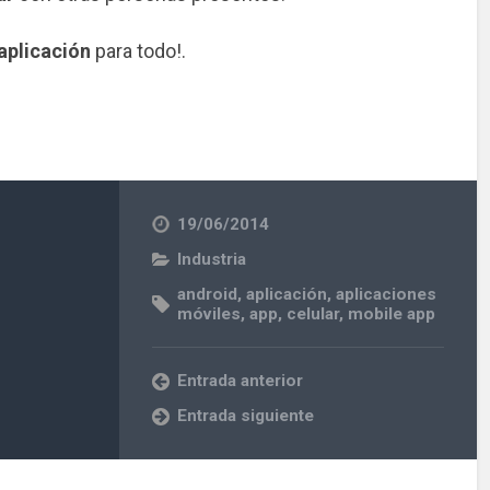
aplicación
para todo!.
19/06/2014
Industria
android
,
aplicación
,
aplicaciones
móviles
,
app
,
celular
,
mobile app
Entrada anterior
Entrada siguiente