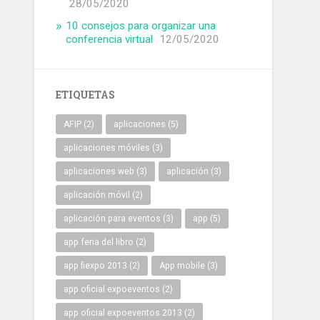
28/05/2020
10 consejos para organizar una
conferencia virtual
12/05/2020
ETIQUETAS
AFIP
(2)
aplicaciones
(5)
aplicaciones móviles
(3)
aplicaciones web
(3)
aplicación
(3)
aplicación móvil
(2)
aplicación para eventos
(3)
app
(5)
app feria del libro
(2)
app fiexpo 2013
(2)
App mobile
(3)
app oficial expoeventos
(2)
app oficial expoeventos 2013
(2)