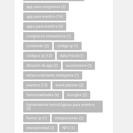
app para congresos
(2)
app para eventos
(16)
apps para eventos
(6)
congresos interactivos
(1)
contenido
(2)
código qr
(1)
códigos qr
(12)
data Fiscal
(1)
difusión de app
(2)
ecommerce
(2)
estacionamiento inteligente
(1)
eventos
(12)
event planner
(2)
funcionalidades
(6)
Google+
(2)
herramientas tecnológicas para eventos
(2)
humor qr
(1)
integraciones
(2)
interactividad
(2)
NFC
(1)